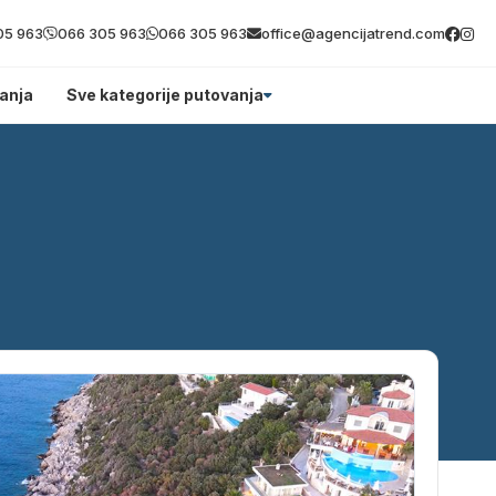
05 963
066 305 963
066 305 963
office@agencijatrend.com
anja
Sve kategorije putovanja