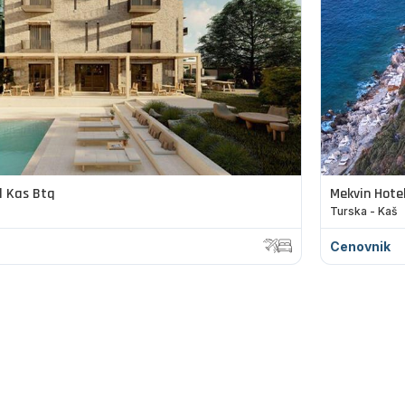
l Kas Btq
Mekvin Hote
Turska - Kaš
Cenovnik