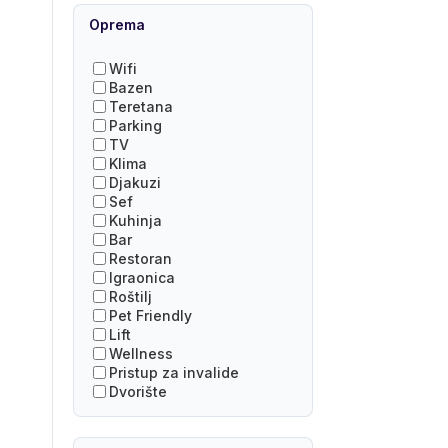
Oprema
Wifi
Bazen
Teretana
Parking
TV
Klima
Djakuzi
Sef
Kuhinja
Bar
Restoran
Igraonica
Roštilj
Pet Friendly
Lift
Wellness
Pristup za invalide
Dvorište