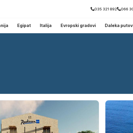
035 321 892
066 3
nija
Egipat
Italija
Evropski gradovi
Daleka putov