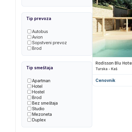
Tip prevoza
Autobus
Avion
Sopstveni prevoz
Brod
Radisson Blu Hote
Tip smeštaja
Turska - Kaš
Cenovnik
Apartman
Hotel
Hostel
Brod
Bez smeštaja
Studio
Mezoneta
Duplex