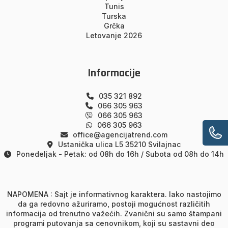
Tunis
Turska
Grčka
Letovanje 2026
Informacije
035 321 892
066 305 963
066 305 963
066 305 963
office@agencijatrend.com
Ustanička ulica L5 35210 Svilajnac
Ponedeljak - Petak: od 08h do 16h / Subota od 08h do 14h
NAPOMENA : Sajt je informativnog karaktera. Iako nastojimo
da ga redovno ažuriramo, postoji mogućnost različitih
informacija od trenutno važećih. Zvanični su samo štampani
programi putovanja sa cenovnikom, koji su sastavni deo